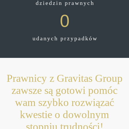
dziedzin prawnych
0
udanych przypadków
Prawnicy z Gravitas Group
zawsze są gotowi pomóc
wam szybko rozwiązać
kwestie o dowolnym
stopniu trudności!