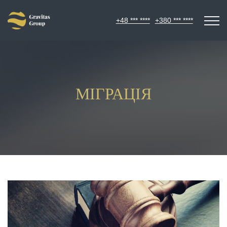
+48 *** ****
+380 *** ****
МІГРАЦІЯ