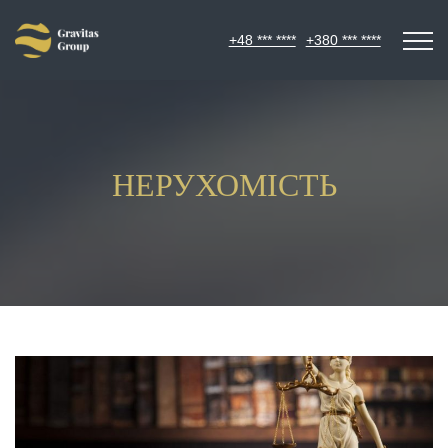
+48 *** ****
+380 *** ****
НЕРУХОМІСТЬ