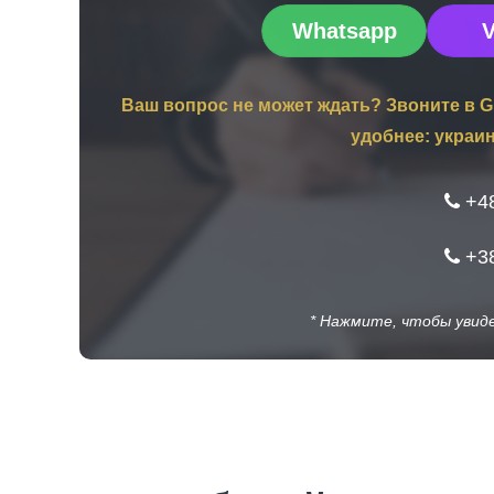
Whatsapp
V
Ваш вопрос не может ждать? Звоните в G
удобнее: украи
+48
+38
* Нажмите, чтобы увиде