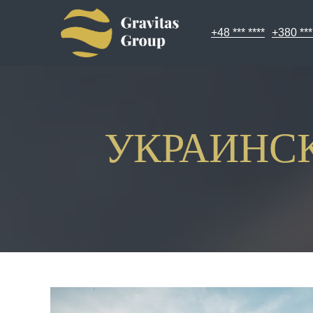
+48 *** ****
+380 ***
УКРАИНС