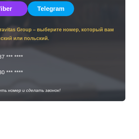
iber
Telegram
ravitas Group – выберите номер, который вам
нский или польский.
7 *** ****
0 *** ****
ть номер и сделать звонок!