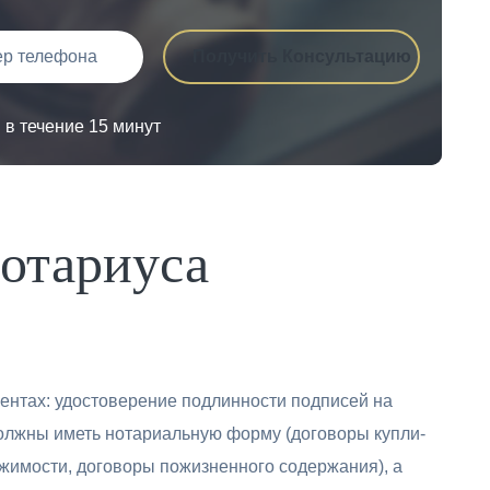
в течение 15 минут
отариуса
ентах: удостоверение подлинности подписей на
должны иметь нотариальную форму (договоры купли-
жимости, договоры пожизненного содержания), а