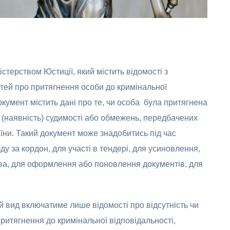
стерством Юстиції, який містить відомості з
тей про притягнення особи до кримінальної
окумент містить дані про те, чи особа була притягнена
еї (наявність) судимості або обмежень, передбачених
ни. Такий документ може знадобитись під час
 за кордон, для участі в тендері, для усиновлення,
ва, для оформлення або поновлення документів, для
й вид включатиме лише відомості про відсутність чи
притягнення до кримінальної відповідальності,