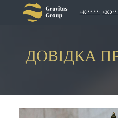
+48 *** ****
+380 ***
ДОВІДКА П