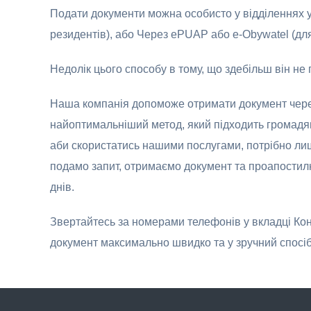
Подати документи можна особисто у відділеннях 
резидентів), або Через ePUAP або e-Obywatel (для 
Недолік цього способу в тому, що здебільш він н
Наша компанія допоможе отримати документ через
найоптимальніший метод, який підходить громадян
аби скористатись нашими послугами, потрібно ли
подамо запит, отримаємо документ та проапостилю
днів.
Звертайтесь за номерами телефонів у вкладці Ко
документ максимально швидко та у зручний спосіб