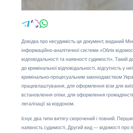
Довідка про несудимість це документ, виданий Міні
інформаційно-аналітичної системи «Облік відомос
відповідальності та наявності судимості». Такий д
до кримінальної відповідальності, відсутність у н
кримінально-процесуальним законодавством Украї
працевлаштування, для оформлення візи для виїзду
встановлення опіки, для оформлення громадянст
легалізації за кордоном.
Існує два типи витягу скорочений і повний. Перши
наявність судимості, Другий вид — відомості про 