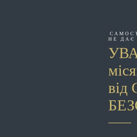
САМОС
НЕ ДАЄ
УВА
міся
від 
БЕ