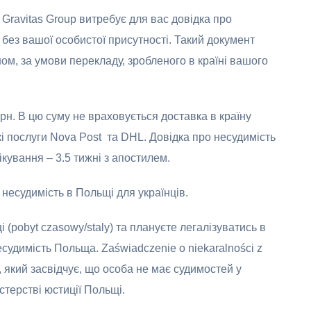
Gravitas Group витребує для вас довідка про
без вашої особистої присутності. Такий документ
ом, за умови перекладу, зробленого в країні вашого
грн. В цю суму не враховується доставка в країну
 послуги Nova Post та DHL. Довідка про несудимість
ікування – 3.5 тижні з апостилем.
несудимість в Польщі для українців.
pobyt czasowy/staly) та плануєте легалізуватись в
есудимість Польща. Zaświadczenie o niekaralności z
, який засвідчує, що особа не має судимостей у
стерстві юстиції Польщі.