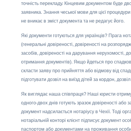
точність перекладу. Кінцевим документом буде дв
заявника. Знання чеської мови для цієї процедур
не вникає в зміст документа та не редагує його.
Які документи готуються для українців? Прага нот
(генеральні довіреності, довіреності на розпоря
засобів, довіреності на дарування нерухомості, д
отримання документів). Якщо йдеться про спадкові
скласти заяву про прийняття або відмову від спа
підготувати дозвіл на виїзд дітей за кордон, дозв
Як виглядає наша співпраця? Наші юристи отримую
одного-двох днів готують зразок довіреності або за
документ надсилається нотаріусу в Чехії. Тоді орг
нотаріальній конторі клієнт підписує документ осо
паспортом або документами на проживання особи в