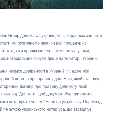
vitas Group допомагає українцям за кордоном завіряти
й статті ми розглянемо нюанси цієї процедури з
з того, що ми працюємо з чеськими нотаріусами,
оїх нотаріальних округів лише на території України.
ня чеської довіреності в Україні? Ні, адже між
ронній договір про правову допомогу, який скасовує
сторонній договір про правову допомогу, який
печатки). Для того, щоб документ був прийнятий,
ого нотаріуса з чеської мови на українську. Переклад
 печаткою українського нотаріуса, що засвідчує