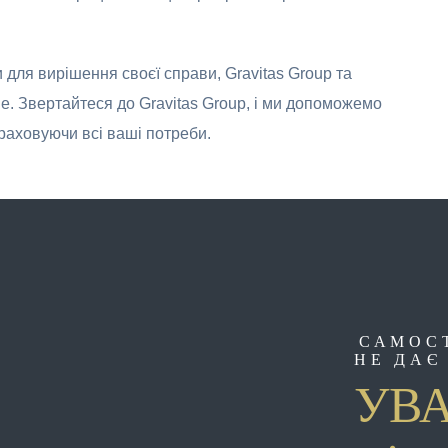
 для вирішення своєї справи, Gravitas Group та
. Звертайтеся до Gravitas Group, і ми допоможемо
враховуючи всі ваші потреби.
САМОС
НЕ ДАЄ
УВА