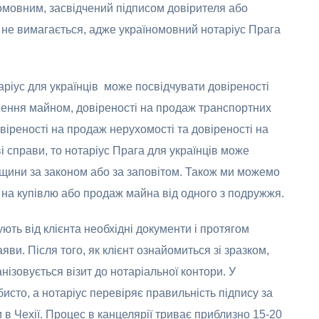
омовним, засвідчений підписом довірителя або
и не вимагається, адже україномовний нотаріус Прага
аріус для українців може посвідчувати довіреності
дження майном, довіреності на продаж транспортних
овіреності на продаж нерухомості та довіреності на
 справи, то нотаріус Прага для українців може
дщини за законом або за заповітом. Також ми можемо
іл на купівлю або продаж майна від одного з подружжя.
ть від клієнта необхідні документи і протягом
яви. Після того, як клієнт ознайомиться зі зразком,
анізовується візит до нотаріальної контори. У
бисто, а нотаріус перевіряє правильність підпису за
 Чехії. Процес в канцелярії триває приблизно 15-20