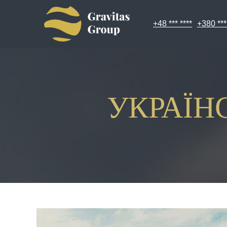
+48 *** ****
+380 ***
УКРАЇН