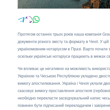
Протягом останніх трьох років наша компанія Gra
документи різного змісту та формату в Чехії. У ці
україномовним нотаріусом в Празі. Варто почати 
оскільки українські нотаріуси працюють в межах св
Чи впливає це негативно на можливість використан
Україною та Чеською Республікою укладено двосто
вимогу апостилювання. Україна і Чехія уклали дво
скасовує вимогу проставлення апостиля (гербової 
необхідно перекласти засвідчувальний напис чеськ
повинен бути підписаний перекладачем і завірений