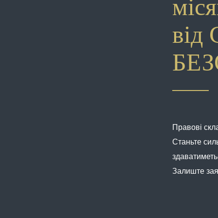
міся
від 
БЕ
Правові скл
Станьте сил
здаватиметь
Залиште зая