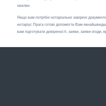
хвилин.
Якщо вам потрібні нотаріально завірені документи
нотаріус Прага готові допомогти Вам якнайшвидше
вам підготувати довіреності, заяви, заяви-згоди, 