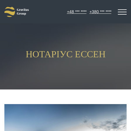
+48 *** ****
+380 *** ****
НОТАРІУС ЕССЕН