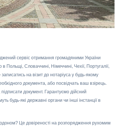
оджений сервіс отримання громадяними України
в Польщі, Словаччині, Німеччині, Чехії, Португалії,
 записатись на візит до нотаріуса у будь-якому
обхідного документа, або посвідчать ваш взірець.
 підписати документ. Гарантуємо дійсний
ть будь-які державні органи чи інші інстанції в
кордоном? Це довіреності на розпорядження рухомим