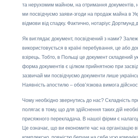
та нерухомим майном, на отримання документів, н
ми посвідчуємо заяви-згоди на продаж майна в Укра
відмови від спадку. Фактично, нотаріус Дортмунд дл
Як виглядає документ, посвідчений з нами? Залеж
використовується в країні перебування, це або 
взірець. Тобто, в Польщі це документ складений у
форма документів є цілком прийнятною при засвід
зазвичай ми посвідчуємо документи лише українс
Наявність апостилю – обов’язкова вимога дійсності
Чому необхідно звернутись до нас? Складність пр
полягає в тому, що для здійснення таких дій необх
присяжного перекладача. В нашої фірми є налаго
Це означає, що ви економите час на організацію в
комплексно, повністю беручи на себе усю комуніка