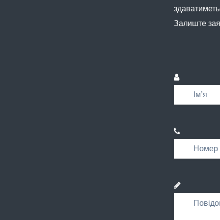
здаватиметь
Залиште зая