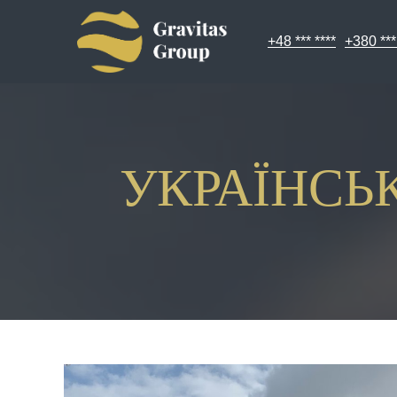
+48 *** ****
+380 ***
УКРАЇНСЬ