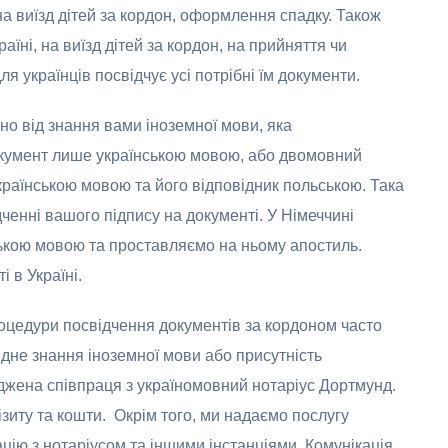
а виїзд дітей за кордон, оформлення спадку. Також
їні, на виїзд дітей за кордон, на прийняття чи
я українців посвідчує усі потрібні їм документи.
но від знання вами іноземної мови, яка
документ лише українською мовою, або двомовний
країнською мовою та його відповідник польською. Така
ченні вашого підпису на документі. У Німеччині
ькою мовою та проставляємо на ньому апостиль.
 в Україні.
оцедури посвідчення документів за кордоном часто
ідне знання іноземної мови або присутність
джена співпраця з україномовний нотаріус Дортмунд.
ізиту та кошти. Окрім того, ми надаємо послугу
цію з нотаріусом та іншими інстанціями. Комунікація