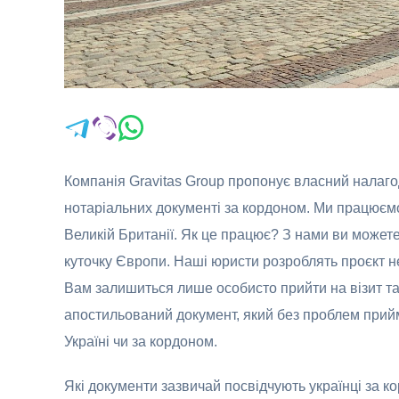
Компанія Gravitas Group пропонує власний налаг
нотаріальних документі за кордоном. Ми працюємо 
Великій Британії. Як це працює? З нами ви можете
куточку Європи. Наші юристи розроблять проєкт не
Вам залишиться лише особисто прийти на візит та
апостильований документ, який без проблем прийму
Україні чи за кордоном.
Які документи зазвичай посвідчують українці за 