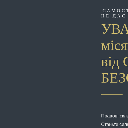
САМОС
НЕ ДАЄ
УВА
міся
від 
БЕ
Правові скл
Станьте сил